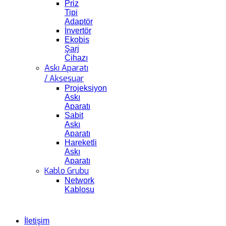
Priz
Tipi
Adaptör
İnvertör
Ekobis
Şarj
Cihazı
Askı Aparatı
/ Aksesuar
Projeksiyon
Askı
Aparatı
Sabit
Askı
Aparatı
Hareketli
Askı
Aparatı
Kablo Grubu
Network
Kablosu
İletişim