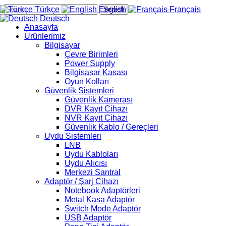
Türkçe
English
Français
Search
Deutsch
Anasayfa
Ürünlerimiz
Bilgisayar
Çevre Birimleri
Power Supply
Bilgisasar Kasası
Oyun Kolları
Güvenlik Sistemleri
Güvenlik Kamerası
DVR Kayıt Cihazı
NVR Kayıt Cihazı
Güvenlik Kablo / Gereçleri
Uydu Sistemleri
LNB
Uydu Kabloları
Uydu Alıcısı
Merkezi Santral
Adaptör / Şarj Cihazı
Notebook Adaptörleri
Metal Kasa Adaptör
Switch Mode Adaptör
USB Adaptör