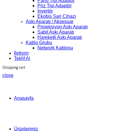
Pano Tipi Adaptör
Priz Tipi Adaptör
İnvertör
Ekobis Şarj Cihazı
Askı Aparatı / Aksesuar
Projeksiyon Askı Aparatı
Sabit Askı Aparatı
Hareketli Askı Aparatı
Kablo Grubu
Network Kablosu
İletişim
Teklif Al
Shopping cart
close
Anasayfa
Ürünlerimiz