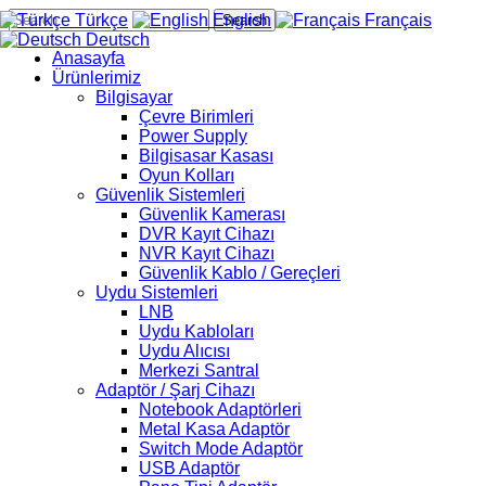
Türkçe
English
Français
Search
Deutsch
Anasayfa
Ürünlerimiz
Bilgisayar
Çevre Birimleri
Power Supply
Bilgisasar Kasası
Oyun Kolları
Güvenlik Sistemleri
Güvenlik Kamerası
DVR Kayıt Cihazı
NVR Kayıt Cihazı
Güvenlik Kablo / Gereçleri
Uydu Sistemleri
LNB
Uydu Kabloları
Uydu Alıcısı
Merkezi Santral
Adaptör / Şarj Cihazı
Notebook Adaptörleri
Metal Kasa Adaptör
Switch Mode Adaptör
USB Adaptör