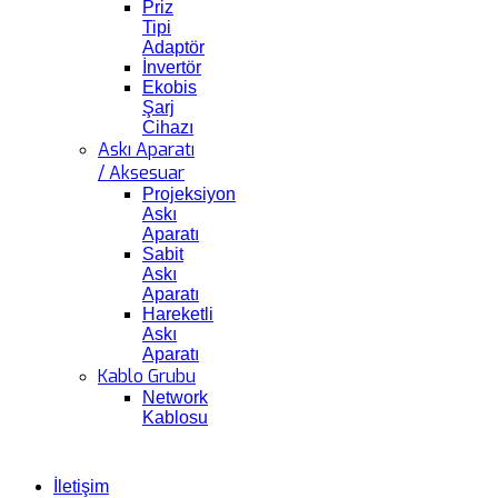
Priz
Tipi
Adaptör
İnvertör
Ekobis
Şarj
Cihazı
Askı Aparatı
/ Aksesuar
Projeksiyon
Askı
Aparatı
Sabit
Askı
Aparatı
Hareketli
Askı
Aparatı
Kablo Grubu
Network
Kablosu
İletişim