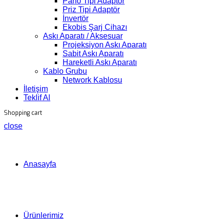
Pano Tipi Adaptör
Priz Tipi Adaptör
İnvertör
Ekobis Şarj Cihazı
Askı Aparatı / Aksesuar
Projeksiyon Askı Aparatı
Sabit Askı Aparatı
Hareketli Askı Aparatı
Kablo Grubu
Network Kablosu
İletişim
Teklif Al
Shopping cart
close
Anasayfa
Ürünlerimiz