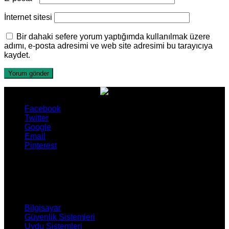
İnternet sitesi
Bir dahaki sefere yorum yaptığımda kullanılmak üzere
adımı, e-posta adresimi ve web site adresimi bu tarayıcıya
kaydet.
Facebook
Twitter
Google
Email
Pinterest
ÜRÜNLERİMİZ
Bilgisayar
Güvenlik Sistemleri
Uydu Sistemleri