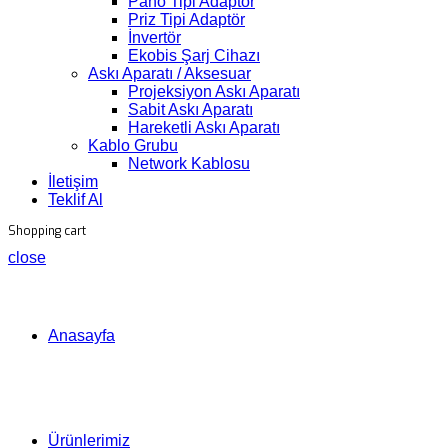
Pano Tipi Adaptör
Priz Tipi Adaptör
İnvertör
Ekobis Şarj Cihazı
Askı Aparatı / Aksesuar
Projeksiyon Askı Aparatı
Sabit Askı Aparatı
Hareketli Askı Aparatı
Kablo Grubu
Network Kablosu
İletişim
Teklif Al
Shopping cart
close
Anasayfa
Ürünlerimiz