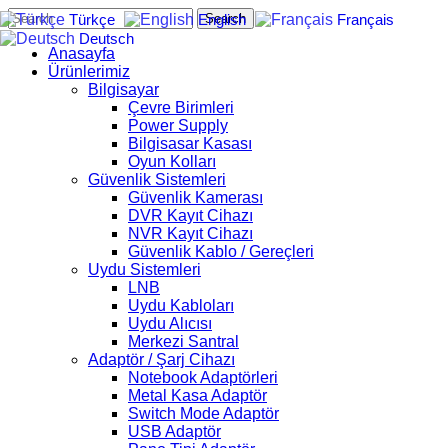
Search
Türkçe
English
Français
Deutsch
Anasayfa
Ürünlerimiz
Bilgisayar
Çevre Birimleri
Power Supply
Bilgisasar Kasası
Oyun Kolları
Güvenlik Sistemleri
Güvenlik Kamerası
DVR Kayıt Cihazı
NVR Kayıt Cihazı
Güvenlik Kablo / Gereçleri
Uydu Sistemleri
LNB
Uydu Kabloları
Uydu Alıcısı
Merkezi Santral
Adaptör / Şarj Cihazı
Notebook Adaptörleri
Metal Kasa Adaptör
Switch Mode Adaptör
USB Adaptör