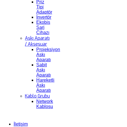
Priz
Tipi
Adaptör
İnvertör
Ekobis
Şarj
Cihazı
Askı Aparatı
/ Aksesuar
Projeksiyon
Askı
Aparatı
Sabit
Askı
Aparatı
Hareketli
Askı
Aparatı
Kablo Grubu
Network
Kablosu
İletişim