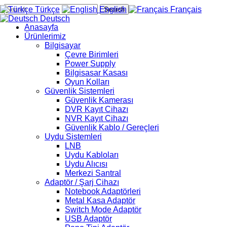
Türkçe
English
Français
Search
Deutsch
Anasayfa
Ürünlerimiz
Bilgisayar
Çevre Birimleri
Power Supply
Bilgisasar Kasası
Oyun Kolları
Güvenlik Sistemleri
Güvenlik Kamerası
DVR Kayıt Cihazı
NVR Kayıt Cihazı
Güvenlik Kablo / Gereçleri
Uydu Sistemleri
LNB
Uydu Kabloları
Uydu Alıcısı
Merkezi Santral
Adaptör / Şarj Cihazı
Notebook Adaptörleri
Metal Kasa Adaptör
Switch Mode Adaptör
USB Adaptör