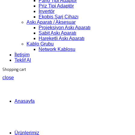
Pano Tipi Adaptör
Priz Tipi Adaptör
İnvertör
Ekobis Şarj Cihazı
Askı Aparatı / Aksesuar
Projeksiyon Askı Aparatı
Sabit Askı Aparatı
Hareketli Askı Aparatı
Kablo Grubu
Network Kablosu
İletişim
Teklif Al
Shopping cart
close
Anasayfa
Ürünlerimiz