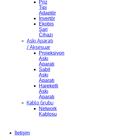
Priz
Tipi
Adaptör
İnvertör
Ekobis
Şarj
Cihazı
Askı Aparatı
/ Aksesuar
Projeksiyon
Askı
Aparatı
Sabit
Askı
Aparatı
Hareketli
Askı
Aparatı
Kablo Grubu
Network
Kablosu
İletişim