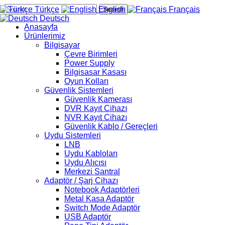
Türkçe
English
Français
Search
Deutsch
Anasayfa
Ürünlerimiz
Bilgisayar
Çevre Birimleri
Power Supply
Bilgisasar Kasası
Oyun Kolları
Güvenlik Sistemleri
Güvenlik Kamerası
DVR Kayıt Cihazı
NVR Kayıt Cihazı
Güvenlik Kablo / Gereçleri
Uydu Sistemleri
LNB
Uydu Kabloları
Uydu Alıcısı
Merkezi Santral
Adaptör / Şarj Cihazı
Notebook Adaptörleri
Metal Kasa Adaptör
Switch Mode Adaptör
USB Adaptör