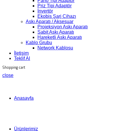
Pano Tipi Adaptör
Priz Tipi Adaptör
İnvertör
Ekobis Şarj Cihazı
Askı Aparatı / Aksesuar
Projeksiyon Askı Aparatı
Sabit Askı Aparatı
Hareketli Askı Aparatı
Kablo Grubu
Network Kablosu
İletişim
Teklif Al
Shopping cart
close
Anasayfa
Ürünlerimiz