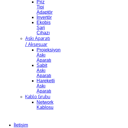
Priz
Tipi
Adaptör
İnvertör
Ekobis
Şarj
Cihazı
Askı Aparatı
/ Aksesuar
Projeksiyon
Askı
Aparatı
Sabit
Askı
Aparatı
Hareketli
Askı
Aparatı
Kablo Grubu
Network
Kablosu
İletişim