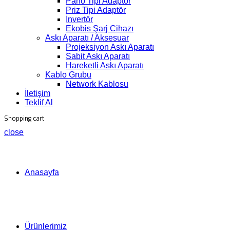
Pano Tipi Adaptör
Priz Tipi Adaptör
İnvertör
Ekobis Şarj Cihazı
Askı Aparatı / Aksesuar
Projeksiyon Askı Aparatı
Sabit Askı Aparatı
Hareketli Askı Aparatı
Kablo Grubu
Network Kablosu
İletişim
Teklif Al
Shopping cart
close
Anasayfa
Ürünlerimiz