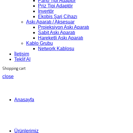
Pano Tipi Adaptör
Priz Tipi Adaptör
İnvertör
Ekobis Şarj Cihazı
Askı Aparatı / Aksesuar
Projeksiyon Askı Aparatı
Sabit Askı Aparatı
Hareketli Askı Aparatı
Kablo Grubu
Network Kablosu
İletişim
Teklif Al
Shopping cart
close
Anasayfa
Ürünlerimiz