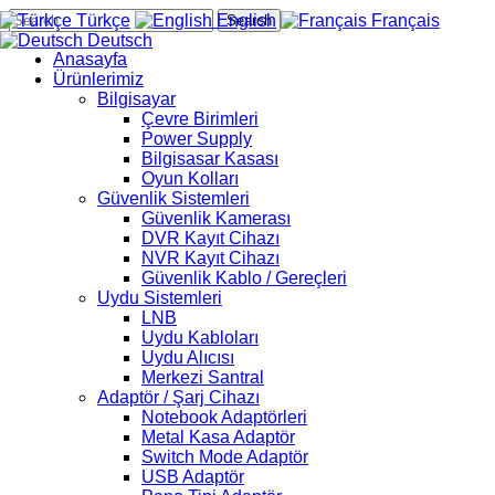
Türkçe
English
Français
Search
Deutsch
Anasayfa
Ürünlerimiz
Bilgisayar
Çevre Birimleri
Power Supply
Bilgisasar Kasası
Oyun Kolları
Güvenlik Sistemleri
Güvenlik Kamerası
DVR Kayıt Cihazı
NVR Kayıt Cihazı
Güvenlik Kablo / Gereçleri
Uydu Sistemleri
LNB
Uydu Kabloları
Uydu Alıcısı
Merkezi Santral
Adaptör / Şarj Cihazı
Notebook Adaptörleri
Metal Kasa Adaptör
Switch Mode Adaptör
USB Adaptör