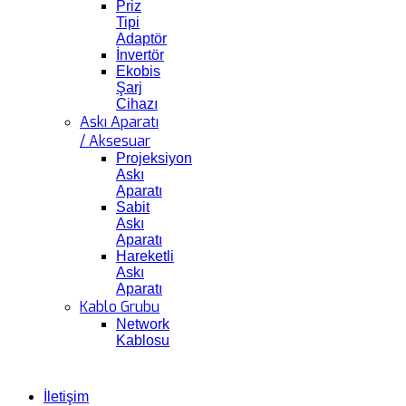
Priz
Tipi
Adaptör
İnvertör
Ekobis
Şarj
Cihazı
Askı Aparatı
/ Aksesuar
Projeksiyon
Askı
Aparatı
Sabit
Askı
Aparatı
Hareketli
Askı
Aparatı
Kablo Grubu
Network
Kablosu
İletişim