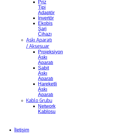
Priz
Tipi
Adaptör
İnvertör
Ekobis
Şarj
Cihazı
Askı Aparatı
/ Aksesuar
Projeksiyon
Askı
Aparatı
Sabit
Askı
Aparatı
Hareketli
Askı
Aparatı
Kablo Grubu
Network
Kablosu
İletişim