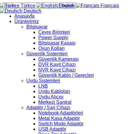
Türkçe
English
Français
Search
Deutsch
Anasayfa
Ürünlerimiz
Bilgisayar
Çevre Birimleri
Power Supply
Bilgisasar Kasası
Oyun Kolları
Güvenlik Sistemleri
Güvenlik Kamerası
DVR Kayıt Cihazı
NVR Kayıt Cihazı
Güvenlik Kablo / Gereçleri
Uydu Sistemleri
LNB
Uydu Kabloları
Uydu Alıcısı
Merkezi Santral
Adaptör / Şarj Cihazı
Notebook Adaptörleri
Metal Kasa Adaptör
Switch Mode Adaptör
USB Adaptör