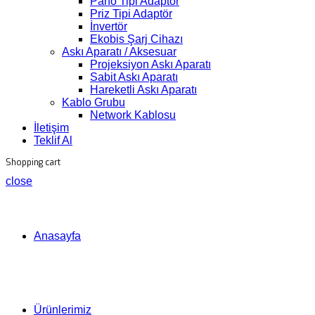
Pano Tipi Adaptör
Priz Tipi Adaptör
İnvertör
Ekobis Şarj Cihazı
Askı Aparatı / Aksesuar
Projeksiyon Askı Aparatı
Sabit Askı Aparatı
Hareketli Askı Aparatı
Kablo Grubu
Network Kablosu
İletişim
Teklif Al
Shopping cart
close
Anasayfa
Ürünlerimiz