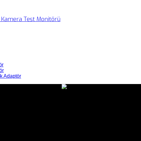
P Kamera Test Monitörü
ör
ör
k Adaptör