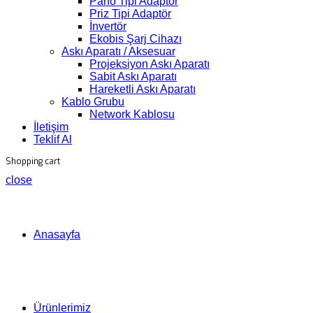
Pano Tipi Adaptör
Priz Tipi Adaptör
İnvertör
Ekobis Şarj Cihazı
Askı Aparatı / Aksesuar
Projeksiyon Askı Aparatı
Sabit Askı Aparatı
Hareketli Askı Aparatı
Kablo Grubu
Network Kablosu
İletişim
Teklif Al
Shopping cart
close
Anasayfa
Ürünlerimiz