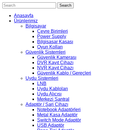
Search
Anasayfa
Ürünlerimiz
Bilgisayar
Çevre Birimleri
Power Supply
Bilgisasar Kasası
Oyun Kolları
Güvenlik Sistemleri
Güvenlik Kamerası
DVR Kayıt Cihazı
NVR Kayıt Cihazı
Güvenlik Kablo / Gereçleri
Uydu Sistemleri
LNB
Uydu Kabloları
Uydu Alıcısı
Merkezi Santral
Adaptör / Şarj Cihazı
Notebook Adaptörleri
Metal Kasa Adaptör
Switch Mode Adaptör
USB Adaptör