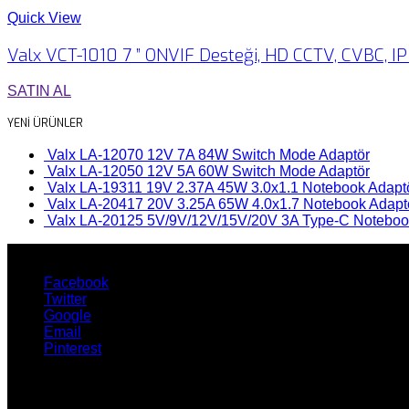
Quick View
Valx VCT-1010 7 ” ONVIF Desteği, HD CCTV, CVBC, I
SATIN AL
YENİ ÜRÜNLER
Valx LA-12070 12V 7A 84W Switch Mode Adaptör
Valx LA-12050 12V 5A 60W Switch Mode Adaptör
Valx LA-19311 19V 2.37A 45W 3.0x1.1 Notebook Adapt
Valx LA-20417 20V 3.25A 65W 4.0x1.7 Notebook Adapt
Valx LA-20125 5V/9V/12V/15V/20V 3A Type-C Noteboo
Facebook
Twitter
Google
Email
Pinterest