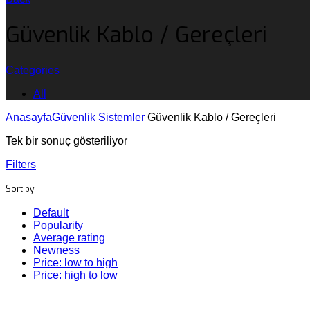
Güvenlik Kablo / Gereçleri
Categories
All
Anasayfa
Güvenlik Sistemler
Güvenlik Kablo / Gereçleri
Tek bir sonuç gösteriliyor
Filters
Sort by
Default
Popularity
Average rating
Newness
Price: low to high
Price: high to low