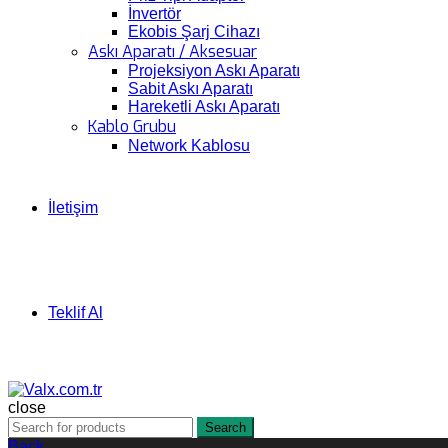
İnvertör
Ekobis Şarj Cihazı
Askı Aparatı / Aksesuar
Projeksiyon Askı Aparatı
Sabit Askı Aparatı
Hareketli Askı Aparatı
Kablo Grubu
Network Kablosu
İletişim
Teklif Al
close
Search
Back