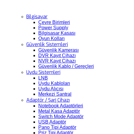
Bilgisayar
Çevre Birimleri
Power Supply
Bilgisasar Kasası
Oyun Kolları
Güvenlik Sistemleri
Güvenlik Kamerası
DVR Kayıt Cihazı
NVR Kayıt Cihazı
Güvenlik Kablo / Gereçleri
Uydu Sistemleri
LNB
Uydu Kabloları
Uydu Alıcısı
Merkezi Santral
Adaptör / Şarj Cihazı
Notebook Adaptörleri
Metal Kasa Adaptör
Switch Mode Adaptör
USB Adaptör
Pano Tipi Adaptör
Priz Tipi Adaptör