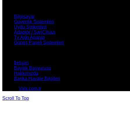
ÜRÜNLERİMİZ
Bilgisayar
Güvenlik Sistemleri
Uydu Sistemleri
Adaptör / ŞarjCihazı
Tv Askı Aparatı
Güneş Paneli Sistemleri
NASIL YARDIMCI OLABİLİRİZ ?
İletişim
Bayilik Başvurusu
Hakkımızda
Banka Havale Bilgileri
© 2026
Valx.com.tr
. All rights reserved
Scroll To Top