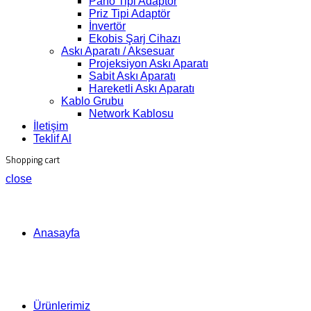
Pano Tipi Adaptör
Priz Tipi Adaptör
İnvertör
Ekobis Şarj Cihazı
Askı Aparatı / Aksesuar
Projeksiyon Askı Aparatı
Sabit Askı Aparatı
Hareketli Askı Aparatı
Kablo Grubu
Network Kablosu
İletişim
Teklif Al
Shopping cart
close
Anasayfa
Ürünlerimiz