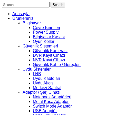
Search
Anasayfa
Ürünlerimiz
Bilgisayar
Çevre Birimleri
Power Supply
Bilgisasar Kasası
Oyun Kolları
Güvenlik Sistemleri
Güvenlik Kamerası
DVR Kayıt Cihazı
NVR Kayıt Cihazı
Güvenlik Kablo / Gereçleri
Uydu Sistemleri
LNB
Uydu Kabloları
Uydu Alıcısı
Merkezi Santral
Adaptör / Şarj Cihazı
Notebook Adaptörleri
Metal Kasa Adaptör
Switch Mode Adaptör
USB Adaptör