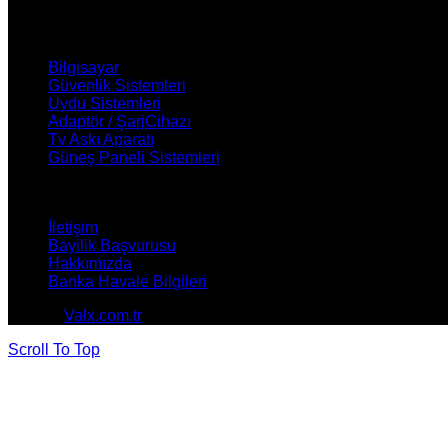
ÜRÜNLERİMİZ
Bilgisayar
Güvenlik Sistemleri
Uydu Sistemleri
Adaptör / ŞarjCihazı
Tv Askı Aparatı
Güneş Paneli Sistemleri
NASIL YARDIMCI OLABİLİRİZ ?
İletişim
Bayilik Başvurusu
Hakkımızda
Banka Havale Bilgileri
© 2026
Valx.com.tr
. All rights reserved
Scroll To Top