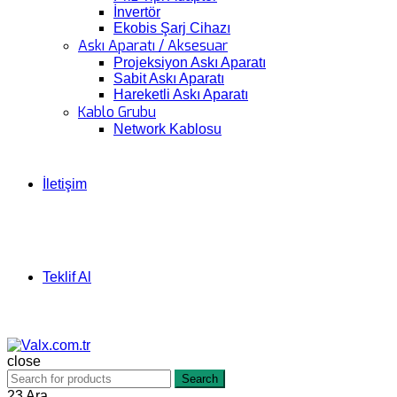
İnvertör
Ekobis Şarj Cihazı
Askı Aparatı / Aksesuar
Projeksiyon Askı Aparatı
Sabit Askı Aparatı
Hareketli Askı Aparatı
Kablo Grubu
Network Kablosu
İletişim
Teklif Al
close
Search
23
Ara