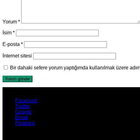
Yorum
*
İsim
*
E-posta
*
İnternet sitesi
Bir dahaki sefere yorum yaptığımda kullanılmak üzere adımı
Facebook
Twitter
Google
Email
Pinterest