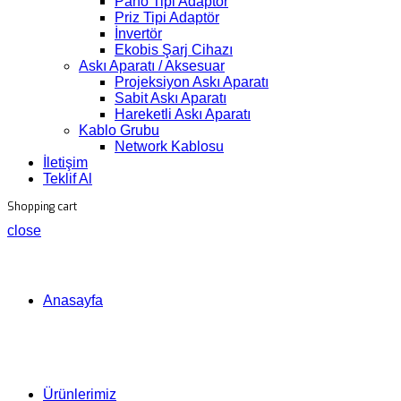
Pano Tipi Adaptör
Priz Tipi Adaptör
İnvertör
Ekobis Şarj Cihazı
Askı Aparatı / Aksesuar
Projeksiyon Askı Aparatı
Sabit Askı Aparatı
Hareketli Askı Aparatı
Kablo Grubu
Network Kablosu
İletişim
Teklif Al
Shopping cart
close
Anasayfa
Ürünlerimiz