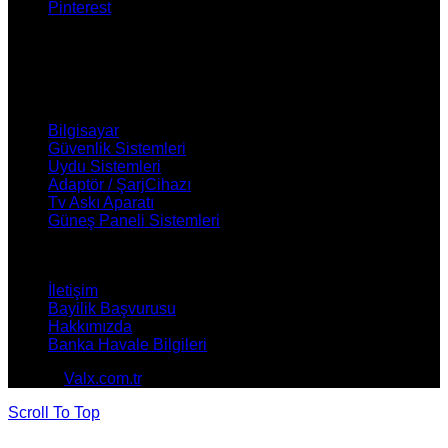
Pinterest
ÜRÜNLERİMİZ
Bilgisayar
Güvenlik Sistemleri
Uydu Sistemleri
Adaptör / ŞarjCihazı
Tv Askı Aparatı
Güneş Paneli Sistemleri
NASIL YARDIMCI OLABİLİRİZ ?
İletişim
Bayilik Başvurusu
Hakkımızda
Banka Havale Bilgileri
© 2026
Valx.com.tr
. All rights reserved
Scroll To Top