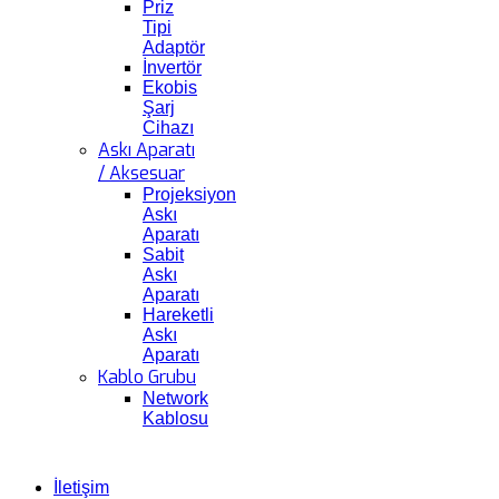
Priz
Tipi
Adaptör
İnvertör
Ekobis
Şarj
Cihazı
Askı Aparatı
/ Aksesuar
Projeksiyon
Askı
Aparatı
Sabit
Askı
Aparatı
Hareketli
Askı
Aparatı
Kablo Grubu
Network
Kablosu
İletişim