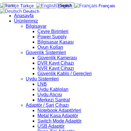
Search
Türkçe
English
Français
Deutsch
Anasayfa
Ürünlerimiz
Bilgisayar
Çevre Birimleri
Power Supply
Bilgisasar Kasası
Oyun Kolları
Güvenlik Sistemleri
Güvenlik Kamerası
DVR Kayıt Cihazı
NVR Kayıt Cihazı
Güvenlik Kablo / Gereçleri
Uydu Sistemleri
LNB
Uydu Kabloları
Uydu Alıcısı
Merkezi Santral
Adaptör / Şarj Cihazı
Notebook Adaptörleri
Metal Kasa Adaptör
Switch Mode Adaptör
USB Adaptör