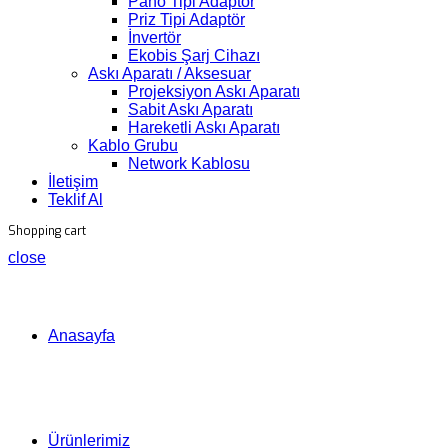
Pano Tipi Adaptör
Priz Tipi Adaptör
İnvertör
Ekobis Şarj Cihazı
Askı Aparatı / Aksesuar
Projeksiyon Askı Aparatı
Sabit Askı Aparatı
Hareketli Askı Aparatı
Kablo Grubu
Network Kablosu
İletişim
Teklif Al
Shopping cart
close
Anasayfa
Ürünlerimiz