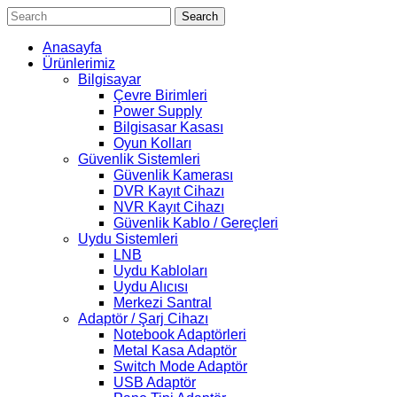
Search
Anasayfa
Ürünlerimiz
Bilgisayar
Çevre Birimleri
Power Supply
Bilgisasar Kasası
Oyun Kolları
Güvenlik Sistemleri
Güvenlik Kamerası
DVR Kayıt Cihazı
NVR Kayıt Cihazı
Güvenlik Kablo / Gereçleri
Uydu Sistemleri
LNB
Uydu Kabloları
Uydu Alıcısı
Merkezi Santral
Adaptör / Şarj Cihazı
Notebook Adaptörleri
Metal Kasa Adaptör
Switch Mode Adaptör
USB Adaptör