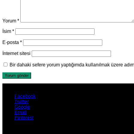
Yorum
*
İsim
*
E-posta
*
İnternet sitesi
Bir dahaki sefere yorum yaptığımda kullanılmak üzere adımı
Facebook
Twitter
Google
Email
Pinterest