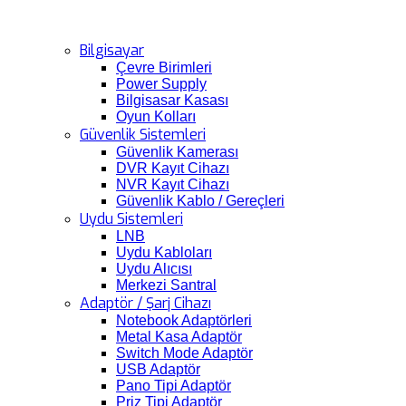
Bilgisayar
Çevre Birimleri
Power Supply
Bilgisasar Kasası
Oyun Kolları
Güvenlik Sistemleri
Güvenlik Kamerası
DVR Kayıt Cihazı
NVR Kayıt Cihazı
Güvenlik Kablo / Gereçleri
Uydu Sistemleri
LNB
Uydu Kabloları
Uydu Alıcısı
Merkezi Santral
Adaptör / Şarj Cihazı
Notebook Adaptörleri
Metal Kasa Adaptör
Switch Mode Adaptör
USB Adaptör
Pano Tipi Adaptör
Priz Tipi Adaptör