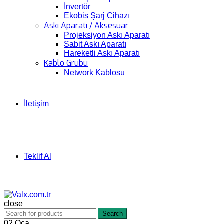
İnvertör
Ekobis Şarj Cihazı
Askı Aparatı / Aksesuar
Projeksiyon Askı Aparatı
Sabit Askı Aparatı
Hareketli Askı Aparatı
Kablo Grubu
Network Kablosu
İletişim
Teklif Al
close
Search
02
Oca