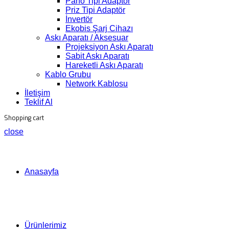
Pano Tipi Adaptör
Priz Tipi Adaptör
İnvertör
Ekobis Şarj Cihazı
Askı Aparatı / Aksesuar
Projeksiyon Askı Aparatı
Sabit Askı Aparatı
Hareketli Askı Aparatı
Kablo Grubu
Network Kablosu
İletişim
Teklif Al
Shopping cart
close
Anasayfa
Ürünlerimiz