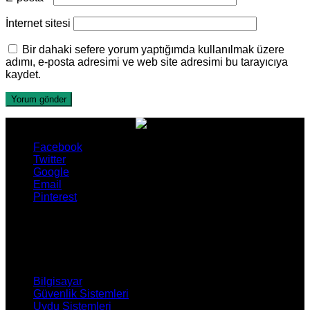
İnternet sitesi
Bir dahaki sefere yorum yaptığımda kullanılmak üzere
adımı, e-posta adresimi ve web site adresimi bu tarayıcıya
kaydet.
Facebook
Twitter
Google
Email
Pinterest
ÜRÜNLERİMİZ
Bilgisayar
Güvenlik Sistemleri
Uydu Sistemleri