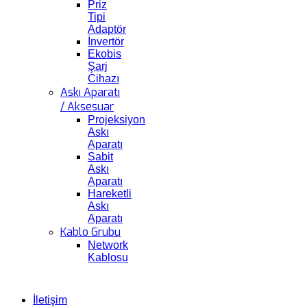
Priz
Tipi
Adaptör
İnvertör
Ekobis
Şarj
Cihazı
Askı Aparatı
/ Aksesuar
Projeksiyon
Askı
Aparatı
Sabit
Askı
Aparatı
Hareketli
Askı
Aparatı
Kablo Grubu
Network
Kablosu
İletişim