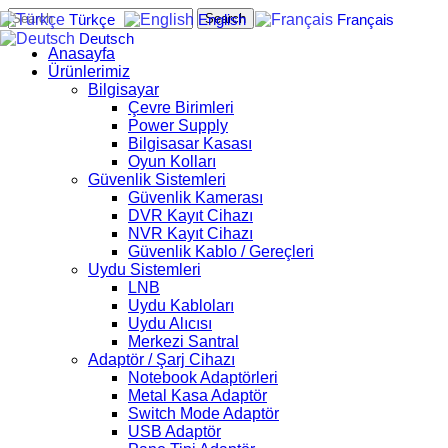
Search
Türkçe
English
Français
Deutsch
Anasayfa
Ürünlerimiz
Bilgisayar
Çevre Birimleri
Power Supply
Bilgisasar Kasası
Oyun Kolları
Güvenlik Sistemleri
Güvenlik Kamerası
DVR Kayıt Cihazı
NVR Kayıt Cihazı
Güvenlik Kablo / Gereçleri
Uydu Sistemleri
LNB
Uydu Kabloları
Uydu Alıcısı
Merkezi Santral
Adaptör / Şarj Cihazı
Notebook Adaptörleri
Metal Kasa Adaptör
Switch Mode Adaptör
USB Adaptör