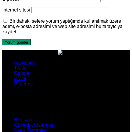
İnternet sitesi
Bir dahaki sefere yorum yaptığımda kullanılmak üzere
adımı, e-posta adresimi ve web site adresimi bu tarayıcıya
kaydet.
Facebook
Twitter
Google
Email
Pinterest
ÜRÜNLERİMİZ
Bilgisayar
Güvenlik Sistemleri
Uydu Sistemleri