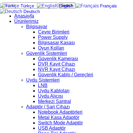
Search
Türkçe
English
Français
Deutsch
Anasayfa
Ürünlerimiz
Bilgisayar
Çevre Birimleri
Power Supply
Bilgisasar Kasası
Oyun Kolları
Güvenlik Sistemleri
Güvenlik Kamerası
DVR Kayıt Cihazı
NVR Kayıt Cihazı
Güvenlik Kablo / Gereçleri
Uydu Sistemleri
LNB
Uydu Kabloları
Uydu Alıcısı
Merkezi Santral
Adaptör / Şarj Cihazı
Notebook Adaptörleri
Metal Kasa Adaptör
Switch Mode Adaptör
USB Adaptör