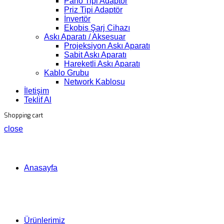
Pano Tipi Adaptör
Priz Tipi Adaptör
İnvertör
Ekobis Şarj Cihazı
Askı Aparatı / Aksesuar
Projeksiyon Askı Aparatı
Sabit Askı Aparatı
Hareketli Askı Aparatı
Kablo Grubu
Network Kablosu
İletişim
Teklif Al
Shopping cart
close
Anasayfa
Ürünlerimiz