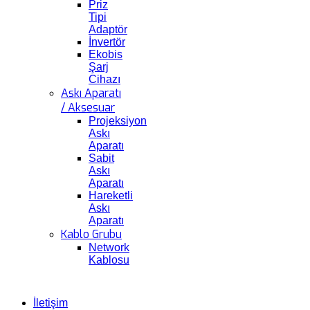
Priz
Tipi
Adaptör
İnvertör
Ekobis
Şarj
Cihazı
Askı Aparatı
/ Aksesuar
Projeksiyon
Askı
Aparatı
Sabit
Askı
Aparatı
Hareketli
Askı
Aparatı
Kablo Grubu
Network
Kablosu
İletişim