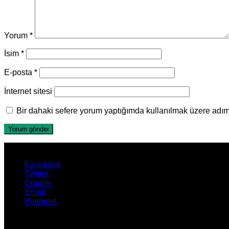
Yorum
*
İsim
*
E-posta
*
İnternet sitesi
Bir dahaki sefere yorum yaptığımda kullanılmak üzere adımı
Facebook
Twitter
Google
Email
Pinterest