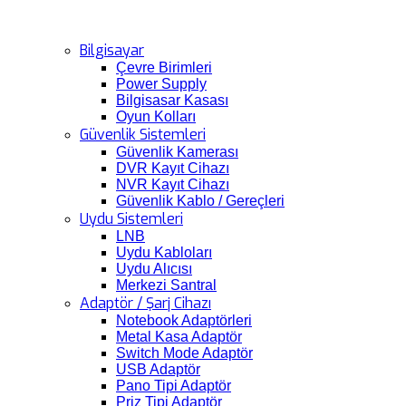
Bilgisayar
Çevre Birimleri
Power Supply
Bilgisasar Kasası
Oyun Kolları
Güvenlik Sistemleri
Güvenlik Kamerası
DVR Kayıt Cihazı
NVR Kayıt Cihazı
Güvenlik Kablo / Gereçleri
Uydu Sistemleri
LNB
Uydu Kabloları
Uydu Alıcısı
Merkezi Santral
Adaptör / Şarj Cihazı
Notebook Adaptörleri
Metal Kasa Adaptör
Switch Mode Adaptör
USB Adaptör
Pano Tipi Adaptör
Priz Tipi Adaptör