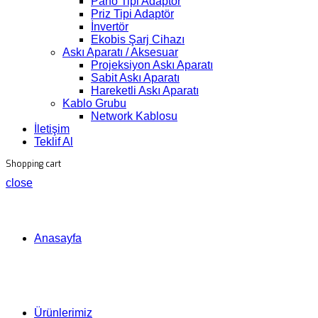
Pano Tipi Adaptör
Priz Tipi Adaptör
İnvertör
Ekobis Şarj Cihazı
Askı Aparatı / Aksesuar
Projeksiyon Askı Aparatı
Sabit Askı Aparatı
Hareketli Askı Aparatı
Kablo Grubu
Network Kablosu
İletişim
Teklif Al
Shopping cart
close
Anasayfa
Ürünlerimiz