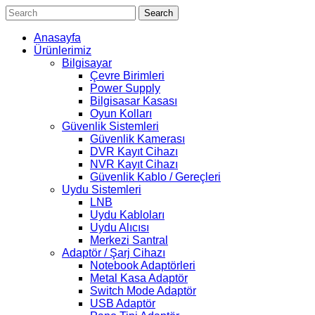
Search
Anasayfa
Ürünlerimiz
Bilgisayar
Çevre Birimleri
Power Supply
Bilgisasar Kasası
Oyun Kolları
Güvenlik Sistemleri
Güvenlik Kamerası
DVR Kayıt Cihazı
NVR Kayıt Cihazı
Güvenlik Kablo / Gereçleri
Uydu Sistemleri
LNB
Uydu Kabloları
Uydu Alıcısı
Merkezi Santral
Adaptör / Şarj Cihazı
Notebook Adaptörleri
Metal Kasa Adaptör
Switch Mode Adaptör
USB Adaptör