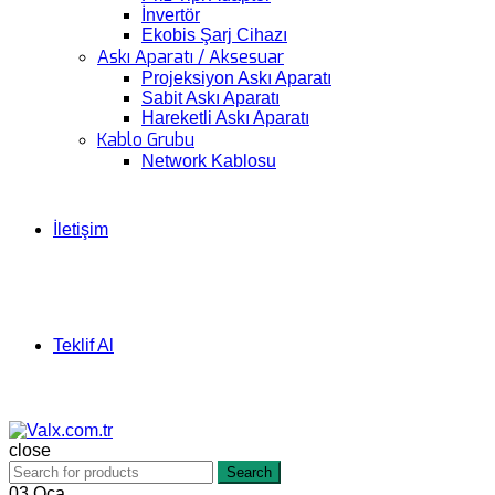
İnvertör
Ekobis Şarj Cihazı
Askı Aparatı / Aksesuar
Projeksiyon Askı Aparatı
Sabit Askı Aparatı
Hareketli Askı Aparatı
Kablo Grubu
Network Kablosu
İletişim
Teklif Al
close
Search
03
Oca