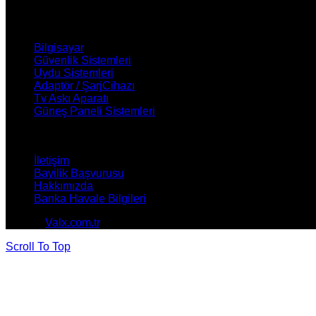
ÜRÜNLERİMİZ
Bilgisayar
Güvenlik Sistemleri
Uydu Sistemleri
Adaptör / ŞarjCihazı
Tv Askı Aparatı
Güneş Paneli Sistemleri
NASIL YARDIMCI OLABİLİRİZ ?
İletişim
Bayilik Başvurusu
Hakkımızda
Banka Havale Bilgileri
© 2026
Valx.com.tr
. All rights reserved
Scroll To Top