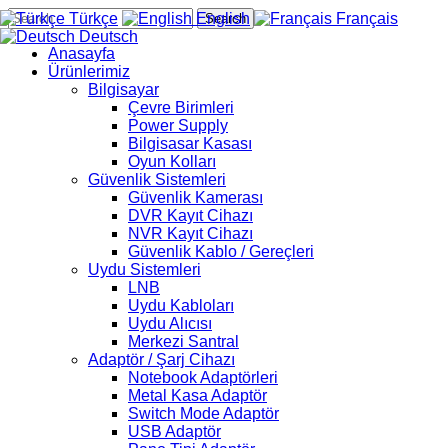
Türkçe
English
Français
Search
Deutsch
Anasayfa
Ürünlerimiz
Bilgisayar
Çevre Birimleri
Power Supply
Bilgisasar Kasası
Oyun Kolları
Güvenlik Sistemleri
Güvenlik Kamerası
DVR Kayıt Cihazı
NVR Kayıt Cihazı
Güvenlik Kablo / Gereçleri
Uydu Sistemleri
LNB
Uydu Kabloları
Uydu Alıcısı
Merkezi Santral
Adaptör / Şarj Cihazı
Notebook Adaptörleri
Metal Kasa Adaptör
Switch Mode Adaptör
USB Adaptör