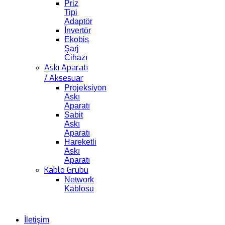
Priz
Tipi
Adaptör
İnvertör
Ekobis
Şarj
Cihazı
Askı Aparatı
/ Aksesuar
Projeksiyon
Askı
Aparatı
Sabit
Askı
Aparatı
Hareketli
Askı
Aparatı
Kablo Grubu
Network
Kablosu
İletişim