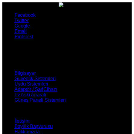
Facebook
Twitter
Google
Email
Pinterest
ÜRÜNLERİMİZ
Bilgisayar
Güvenlik Sistemleri
Uydu Sistemleri
Adaptör / ŞarjCihazı
Tv Askı Aparatı
Güneş Paneli Sistemleri
NASIL YARDIMCI OLABİLİRİZ ?
İletişim
Bayilik Başvurusu
Hakkımızda