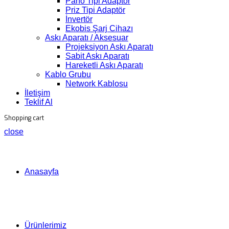
Pano Tipi Adaptör
Priz Tipi Adaptör
İnvertör
Ekobis Şarj Cihazı
Askı Aparatı / Aksesuar
Projeksiyon Askı Aparatı
Sabit Askı Aparatı
Hareketli Askı Aparatı
Kablo Grubu
Network Kablosu
İletişim
Teklif Al
Shopping cart
close
Anasayfa
Ürünlerimiz