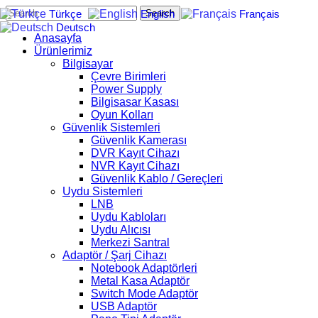
Search
Türkçe
English
Français
Deutsch
Anasayfa
Ürünlerimiz
Bilgisayar
Çevre Birimleri
Power Supply
Bilgisasar Kasası
Oyun Kolları
Güvenlik Sistemleri
Güvenlik Kamerası
DVR Kayıt Cihazı
NVR Kayıt Cihazı
Güvenlik Kablo / Gereçleri
Uydu Sistemleri
LNB
Uydu Kabloları
Uydu Alıcısı
Merkezi Santral
Adaptör / Şarj Cihazı
Notebook Adaptörleri
Metal Kasa Adaptör
Switch Mode Adaptör
USB Adaptör