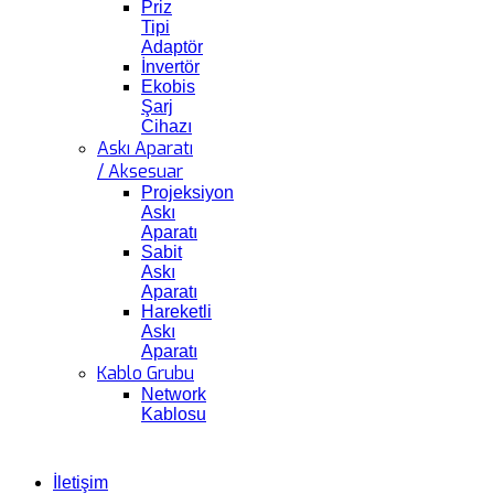
Priz
Tipi
Adaptör
İnvertör
Ekobis
Şarj
Cihazı
Askı Aparatı
/ Aksesuar
Projeksiyon
Askı
Aparatı
Sabit
Askı
Aparatı
Hareketli
Askı
Aparatı
Kablo Grubu
Network
Kablosu
İletişim