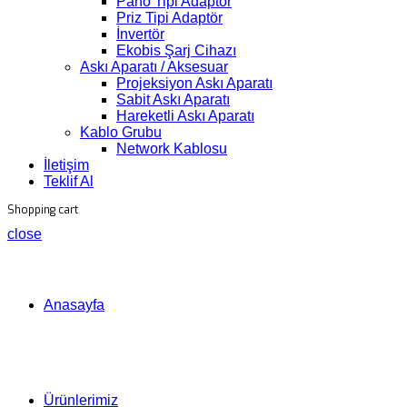
Pano Tipi Adaptör
Priz Tipi Adaptör
İnvertör
Ekobis Şarj Cihazı
Askı Aparatı / Aksesuar
Projeksiyon Askı Aparatı
Sabit Askı Aparatı
Hareketli Askı Aparatı
Kablo Grubu
Network Kablosu
İletişim
Teklif Al
Shopping cart
close
Anasayfa
Ürünlerimiz