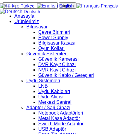
Search
Türkçe
English
Français
Deutsch
Anasayfa
Ürünlerimiz
Bilgisayar
Çevre Birimleri
Power Supply
Bilgisasar Kasası
Oyun Kolları
Güvenlik Sistemleri
Güvenlik Kamerası
DVR Kayıt Cihazı
NVR Kayıt Cihazı
Güvenlik Kablo / Gereçleri
Uydu Sistemleri
LNB
Uydu Kabloları
Uydu Alıcısı
Merkezi Santral
Adaptör / Şarj Cihazı
Notebook Adaptörleri
Metal Kasa Adaptör
Switch Mode Adaptör
USB Adaptör