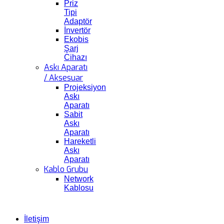
Priz
Tipi
Adaptör
İnvertör
Ekobis
Şarj
Cihazı
Askı Aparatı
/ Aksesuar
Projeksiyon
Askı
Aparatı
Sabit
Askı
Aparatı
Hareketli
Askı
Aparatı
Kablo Grubu
Network
Kablosu
İletişim