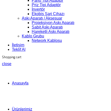
Pano Tipi Adaptör
Priz Tipi Adaptör
İnvertör
Ekobis Şarj Cihazı
Askı Aparatı / Aksesuar
Projeksiyon Askı Aparatı
Sabit Askı Aparatı
Hareketli Askı Aparatı
Kablo Grubu
Network Kablosu
İletişim
Teklif Al
Shopping cart
close
Anasayfa
Ürünlerimiz