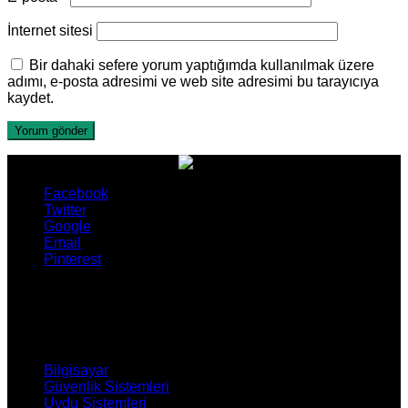
İnternet sitesi
Bir dahaki sefere yorum yaptığımda kullanılmak üzere
adımı, e-posta adresimi ve web site adresimi bu tarayıcıya
kaydet.
Facebook
Twitter
Google
Email
Pinterest
ÜRÜNLERİMİZ
Bilgisayar
Güvenlik Sistemleri
Uydu Sistemleri