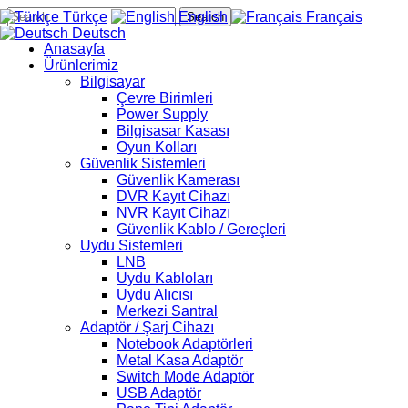
Türkçe
English
Français
Search
Deutsch
Anasayfa
Ürünlerimiz
Bilgisayar
Çevre Birimleri
Power Supply
Bilgisasar Kasası
Oyun Kolları
Güvenlik Sistemleri
Güvenlik Kamerası
DVR Kayıt Cihazı
NVR Kayıt Cihazı
Güvenlik Kablo / Gereçleri
Uydu Sistemleri
LNB
Uydu Kabloları
Uydu Alıcısı
Merkezi Santral
Adaptör / Şarj Cihazı
Notebook Adaptörleri
Metal Kasa Adaptör
Switch Mode Adaptör
USB Adaptör