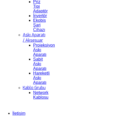
Priz
Tipi
Adaptör
İnvertör
Ekobis
Şarj
Cihazı
Askı Aparatı
/ Aksesuar
Projeksiyon
Askı
Aparatı
Sabit
Askı
Aparatı
Hareketli
Askı
Aparatı
Kablo Grubu
Network
Kablosu
İletişim