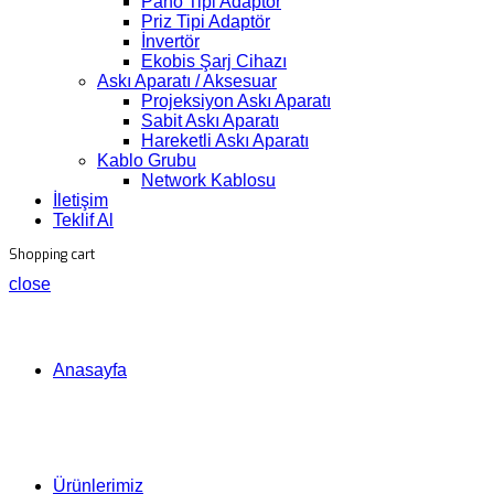
Pano Tipi Adaptör
Priz Tipi Adaptör
İnvertör
Ekobis Şarj Cihazı
Askı Aparatı / Aksesuar
Projeksiyon Askı Aparatı
Sabit Askı Aparatı
Hareketli Askı Aparatı
Kablo Grubu
Network Kablosu
İletişim
Teklif Al
Shopping cart
close
Anasayfa
Ürünlerimiz