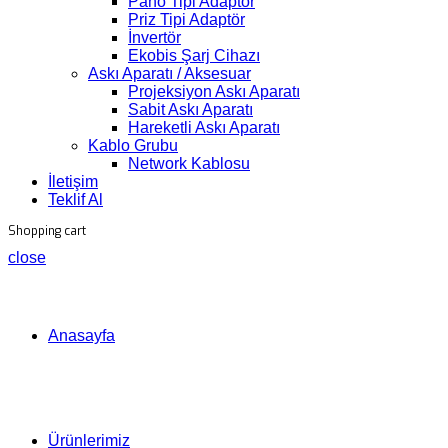
Pano Tipi Adaptör
Priz Tipi Adaptör
İnvertör
Ekobis Şarj Cihazı
Askı Aparatı / Aksesuar
Projeksiyon Askı Aparatı
Sabit Askı Aparatı
Hareketli Askı Aparatı
Kablo Grubu
Network Kablosu
İletişim
Teklif Al
Shopping cart
close
Anasayfa
Ürünlerimiz