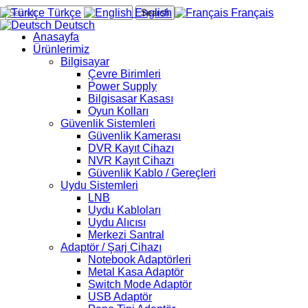
Türkçe
English
Français
Search
Deutsch
Anasayfa
Ürünlerimiz
Bilgisayar
Çevre Birimleri
Power Supply
Bilgisasar Kasası
Oyun Kolları
Güvenlik Sistemleri
Güvenlik Kamerası
DVR Kayıt Cihazı
NVR Kayıt Cihazı
Güvenlik Kablo / Gereçleri
Uydu Sistemleri
LNB
Uydu Kabloları
Uydu Alıcısı
Merkezi Santral
Adaptör / Şarj Cihazı
Notebook Adaptörleri
Metal Kasa Adaptör
Switch Mode Adaptör
USB Adaptör