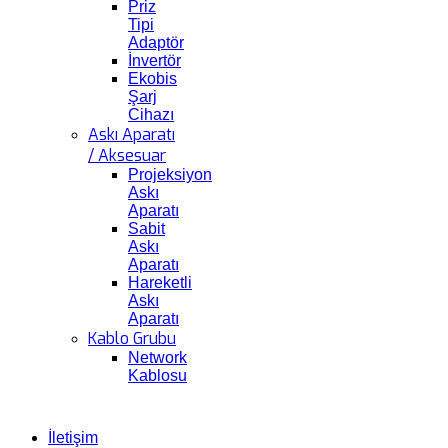
Priz
Tipi
Adaptör
İnvertör
Ekobis
Şarj
Cihazı
Askı Aparatı
/ Aksesuar
Projeksiyon
Askı
Aparatı
Sabit
Askı
Aparatı
Hareketli
Askı
Aparatı
Kablo Grubu
Network
Kablosu
İletişim