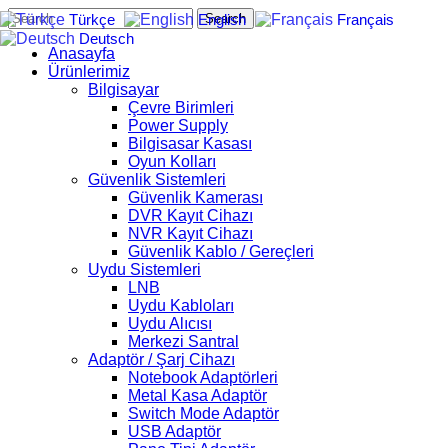
Search
Türkçe
English
Français
Deutsch
Anasayfa
Ürünlerimiz
Bilgisayar
Çevre Birimleri
Power Supply
Bilgisasar Kasası
Oyun Kolları
Güvenlik Sistemleri
Güvenlik Kamerası
DVR Kayıt Cihazı
NVR Kayıt Cihazı
Güvenlik Kablo / Gereçleri
Uydu Sistemleri
LNB
Uydu Kabloları
Uydu Alıcısı
Merkezi Santral
Adaptör / Şarj Cihazı
Notebook Adaptörleri
Metal Kasa Adaptör
Switch Mode Adaptör
USB Adaptör