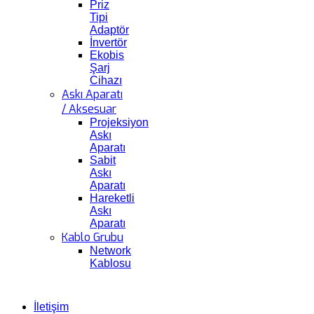
Priz
Tipi
Adaptör
İnvertör
Ekobis
Şarj
Cihazı
Askı Aparatı
/ Aksesuar
Projeksiyon
Askı
Aparatı
Sabit
Askı
Aparatı
Hareketli
Askı
Aparatı
Kablo Grubu
Network
Kablosu
İletişim