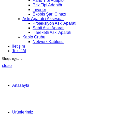
Pano Tipi Adaptör
Priz Tipi Adaptör
İnvertör
Ekobis Şarj Cihazı
Askı Aparatı / Aksesuar
Projeksiyon Askı Aparatı
Sabit Askı Aparatı
Hareketli Askı Aparatı
Kablo Grubu
Network Kablosu
İletişim
Teklif Al
Shopping cart
close
Anasayfa
Ürünlerimiz