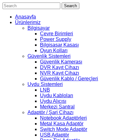
Search
Anasayfa
Ürünlerimiz
Bilgisayar
Çevre Birimleri
Power Supply
Bilgisasar Kasası
Oyun Kolları
Güvenlik Sistemleri
Güvenlik Kamerası
DVR Kayıt Cihazı
NVR Kayıt Cihazı
Güvenlik Kablo / Gereçleri
Uydu Sistemleri
LNB
Uydu Kabloları
Uydu Alıcısı
Merkezi Santral
Adaptör / Şarj Cihazı
Notebook Adaptörleri
Metal Kasa Adaptör
Switch Mode Adaptör
USB Adaptör