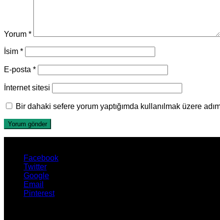
Yorum
*
İsim
*
E-posta
*
İnternet sitesi
Bir dahaki sefere yorum yaptığımda kullanılmak üzere adımı
Facebook
Twitter
Google
Email
Pinterest