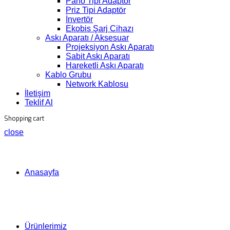
Pano Tipi Adaptör
Priz Tipi Adaptör
İnvertör
Ekobis Şarj Cihazı
Askı Aparatı / Aksesuar
Projeksiyon Askı Aparatı
Sabit Askı Aparatı
Hareketli Askı Aparatı
Kablo Grubu
Network Kablosu
İletişim
Teklif Al
Shopping cart
close
Anasayfa
Ürünlerimiz