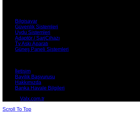
ÜRÜNLERİMİZ
Bilgisayar
Güvenlik Sistemleri
Uydu Sistemleri
Adaptör / ŞarjCihazı
Tv Askı Aparatı
Güneş Paneli Sistemleri
NASIL YARDIMCI OLABİLİRİZ ?
İletişim
Bayilik Başvurusu
Hakkımızda
Banka Havale Bilgileri
© 2026
Valx.com.tr
. All rights reserved
Scroll To Top