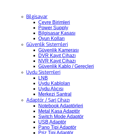
Bilgisayar
Çevre Birimleri
Power Supply
Bilgisasar Kasası
Oyun Kolları
Güvenlik Sistemleri
Güvenlik Kamerası
DVR Kayıt Cihazı
NVR Kayıt Cihazı
Güvenlik Kablo / Gereçleri
Uydu Sistemleri
LNB
Uydu Kabloları
Uydu Alıcısı
Merkezi Santral
Adaptör / Şarj Cihazı
Notebook Adaptörleri
Metal Kasa Adaptör
Switch Mode Adaptör
USB Adaptör
Pano Tipi Adaptör
Priz Tipi Adaptör