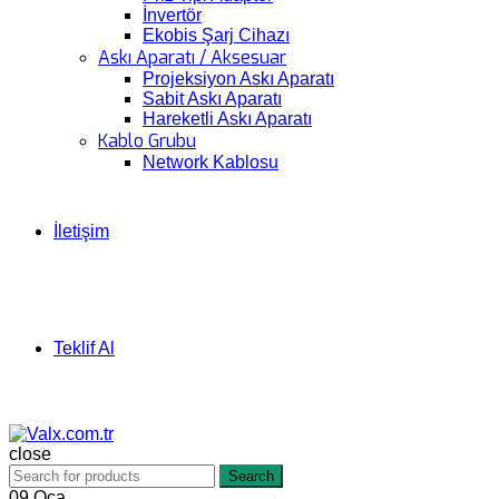
İnvertör
Ekobis Şarj Cihazı
Askı Aparatı / Aksesuar
Projeksiyon Askı Aparatı
Sabit Askı Aparatı
Hareketli Askı Aparatı
Kablo Grubu
Network Kablosu
İletişim
Teklif Al
close
Search
09
Oca