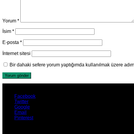
Yorum
*
İsim
*
E-posta
*
İnternet sitesi
Bir dahaki sefere yorum yaptığımda kullanılmak üzere adımı
Facebook
Twitter
Google
Email
Pinterest