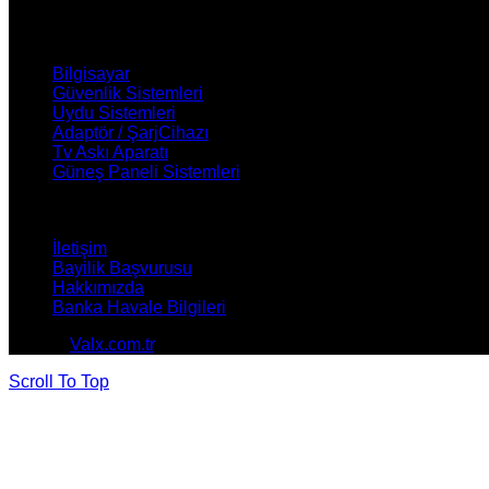
ÜRÜNLERİMİZ
Bilgisayar
Güvenlik Sistemleri
Uydu Sistemleri
Adaptör / ŞarjCihazı
Tv Askı Aparatı
Güneş Paneli Sistemleri
NASIL YARDIMCI OLABİLİRİZ ?
İletişim
Bayilik Başvurusu
Hakkımızda
Banka Havale Bilgileri
© 2026
Valx.com.tr
. All rights reserved
Scroll To Top