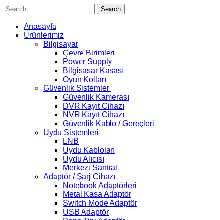
Search
Anasayfa
Ürünlerimiz
Bilgisayar
Çevre Birimleri
Power Supply
Bilgisasar Kasası
Oyun Kolları
Güvenlik Sistemleri
Güvenlik Kamerası
DVR Kayıt Cihazı
NVR Kayıt Cihazı
Güvenlik Kablo / Gereçleri
Uydu Sistemleri
LNB
Uydu Kabloları
Uydu Alıcısı
Merkezi Santral
Adaptör / Şarj Cihazı
Notebook Adaptörleri
Metal Kasa Adaptör
Switch Mode Adaptör
USB Adaptör