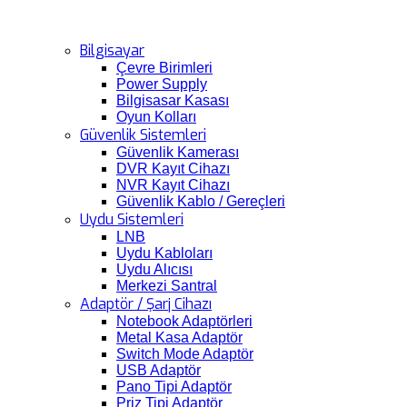
Bilgisayar
Çevre Birimleri
Power Supply
Bilgisasar Kasası
Oyun Kolları
Güvenlik Sistemleri
Güvenlik Kamerası
DVR Kayıt Cihazı
NVR Kayıt Cihazı
Güvenlik Kablo / Gereçleri
Uydu Sistemleri
LNB
Uydu Kabloları
Uydu Alıcısı
Merkezi Santral
Adaptör / Şarj Cihazı
Notebook Adaptörleri
Metal Kasa Adaptör
Switch Mode Adaptör
USB Adaptör
Pano Tipi Adaptör
Priz Tipi Adaptör