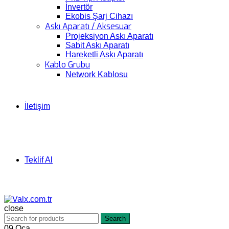
İnvertör
Ekobis Şarj Cihazı
Askı Aparatı / Aksesuar
Projeksiyon Askı Aparatı
Sabit Askı Aparatı
Hareketli Askı Aparatı
Kablo Grubu
Network Kablosu
İletişim
Teklif Al
close
Search
09
Oca