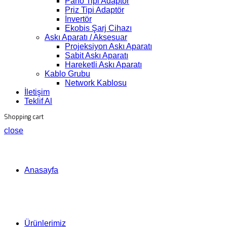
Pano Tipi Adaptör
Priz Tipi Adaptör
İnvertör
Ekobis Şarj Cihazı
Askı Aparatı / Aksesuar
Projeksiyon Askı Aparatı
Sabit Askı Aparatı
Hareketli Askı Aparatı
Kablo Grubu
Network Kablosu
İletişim
Teklif Al
Shopping cart
close
Anasayfa
Ürünlerimiz