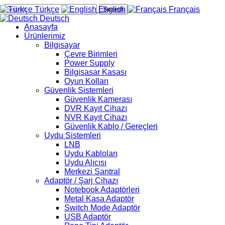
Türkçe
English
Français
Search
Deutsch
Anasayfa
Ürünlerimiz
Bilgisayar
Çevre Birimleri
Power Supply
Bilgisasar Kasası
Oyun Kolları
Güvenlik Sistemleri
Güvenlik Kamerası
DVR Kayıt Cihazı
NVR Kayıt Cihazı
Güvenlik Kablo / Gereçleri
Uydu Sistemleri
LNB
Uydu Kabloları
Uydu Alıcısı
Merkezi Santral
Adaptör / Şarj Cihazı
Notebook Adaptörleri
Metal Kasa Adaptör
Switch Mode Adaptör
USB Adaptör