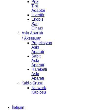
Priz
Tipi
Adaptör
İnvertör
Ekobis
Şarj
Cihazı
Askı Aparatı
/ Aksesuar
Projeksiyon
Askı
Aparatı
Sabit
Askı
Aparatı
Hareketli
Askı
Aparatı
Kablo Grubu
Network
Kablosu
İletişim