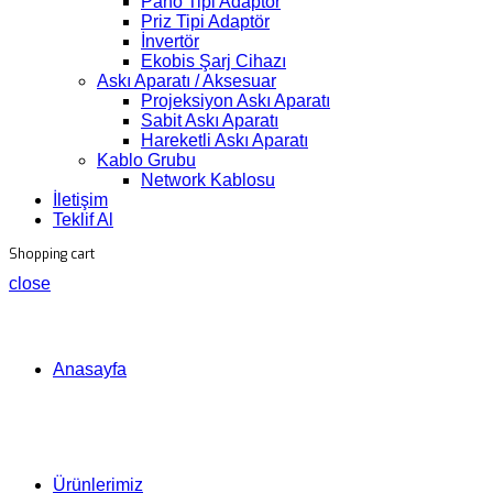
Pano Tipi Adaptör
Priz Tipi Adaptör
İnvertör
Ekobis Şarj Cihazı
Askı Aparatı / Aksesuar
Projeksiyon Askı Aparatı
Sabit Askı Aparatı
Hareketli Askı Aparatı
Kablo Grubu
Network Kablosu
İletişim
Teklif Al
Shopping cart
close
Anasayfa
Ürünlerimiz